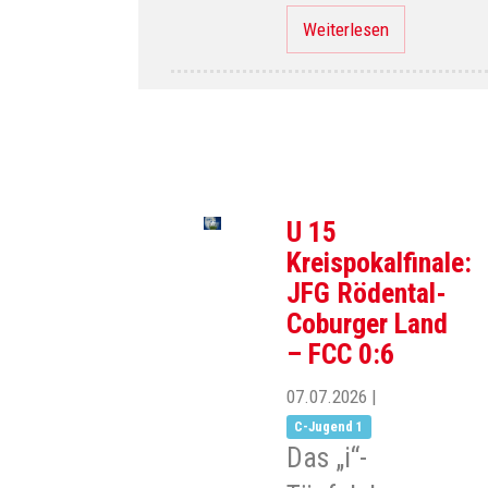
Weiterlesen
U 15
Kreispokalfinale:
JFG Rödental-
Coburger Land
– FCC 0:6
07.07.2026
|
C-Jugend 1
Das „i“-