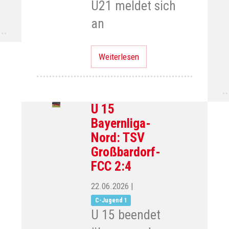
U21 meldet sich
an
Weiterlesen
U 15
Bayernliga-
Nord: TSV
Großbardorf-
FCC 2:4
22.06.2026
|
C-Jugend 1
U 15 beendet