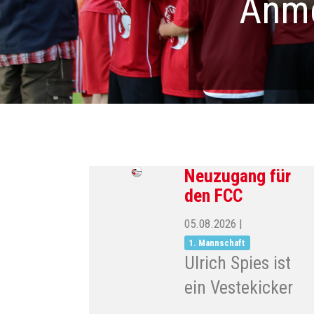
Anme
Neuzugang für
den FCC
05.08.2026
|
1. Mannschaft
Ulrich Spies ist
ein Vestekicker