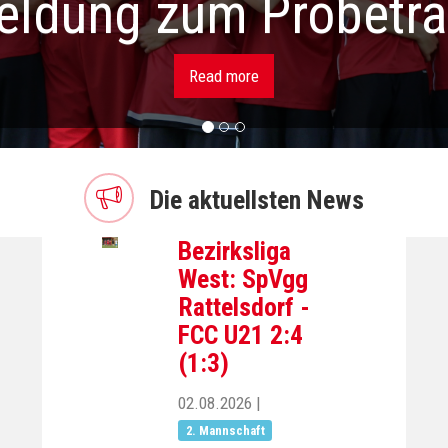
ldung zum Probetra
Read more
Die aktuellsten News
Bezirksliga
West: SpVgg
Rattelsdorf -
FCC U21 2:4
(1:3)
02.08.2026
|
2. Mannschaft