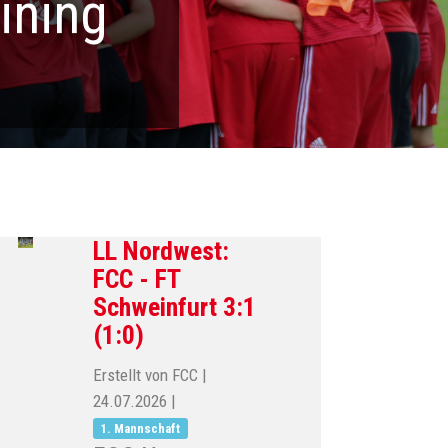
ining
LL Nordwest:
FCC - FT
Schweinfurt 3:1
(1:0)
Erstellt von FCC |
24.07.2026
|
1. Mannschaft