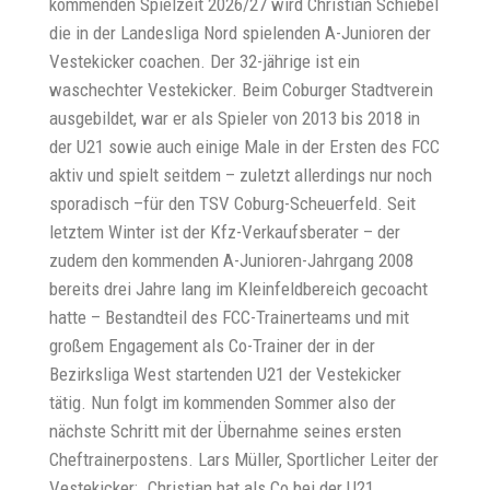
kommenden Spielzeit 2026/27 wird Christian Schiebel
die in der Landesliga Nord spielenden A-Junioren der
Vestekicker coachen. Der 32-jährige ist ein
waschechter Vestekicker. Beim Coburger Stadtverein
ausgebildet, war er als Spieler von 2013 bis 2018 in
der U21 sowie auch einige Male in der Ersten des FCC
aktiv und spielt seitdem – zuletzt allerdings nur noch
sporadisch –für den TSV Coburg-Scheuerfeld. Seit
letztem Winter ist der Kfz-Verkaufsberater – der
zudem den kommenden A-Junioren-Jahrgang 2008
bereits drei Jahre lang im Kleinfeldbereich gecoacht
hatte – Bestandteil des FCC-Trainerteams und mit
großem Engagement als Co-Trainer der in der
Bezirksliga West startenden U21 der Vestekicker
tätig. Nun folgt im kommenden Sommer also der
nächste Schritt mit der Übernahme seines ersten
Cheftrainerpostens. Lars Müller, Sportlicher Leiter der
Vestekicker: „Christian hat als Co bei der U21