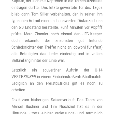
Kapitän, der sich mit Köpfchen in die Torschützenliste
eintragen durfte. Das letzte gewertete Tor des Tages
blieb dann Tom Siller vorbehalten, der in seiner ihm
typischen Art mit einem sehenswerten Distanzschuss
den 6:0 Endstand herstellte. Fünf Minuten vor Abpfiff
prüfte Marc Zimmler noch einmal den JFG-Keeper,
doch erkannte der ansonsten gut leitende
Schiedsrichter den Treffer nicht an, obwohl für (fast)
alle Beteiligten das Leder eindeutig und in vollem
Ballumfang hinter der Linie war.
Letztlich ein souveräner Auftritt der U-14
VESTE
KICKER
in einem Einbahnstraßenfußballmatch.
Lediglich an den Freistoßtricks gilt es noch zu
arbeiten…
Fazit zum bisherigen Saisonverlauf: Das Team von
Marcel Büchner und Tim Niechziol hat es in der
Hinrunde - trotz einiger verletzungs- und terminlich