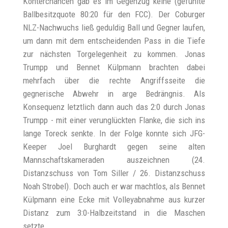
Konterchancen gab es im Gegenzug keine (gefühlte
Ballbesitzquote 80:20 für den FCC). Der Coburger
NLZ-Nachwuchs ließ geduldig Ball und Gegner laufen,
um dann mit dem entscheidenden Pass in die Tiefe
zur nächsten Torgelegenheit zu kommen. Jonas
Trumpp und Bennet Külpmann brachten dabei
mehrfach über die rechte Angriffsseite die
gegnerische Abwehr in arge Bedrängnis. Als
Konsequenz letztlich dann auch das 2:0 durch Jonas
Trumpp - mit einer verunglückten Flanke, die sich ins
lange Toreck senkte. In der Folge konnte sich JFG-
Keeper Joel Burghardt gegen seine alten
Mannschaftskameraden auszeichnen (24.
Distanzschuss von Tom Siller / 26. Distanzschuss
Noah Strobel). Doch auch er war machtlos, als Bennet
Külpmann eine Ecke mit Volleyabnahme aus kurzer
Distanz zum 3:0-Halbzeitstand in die Maschen
setzte.