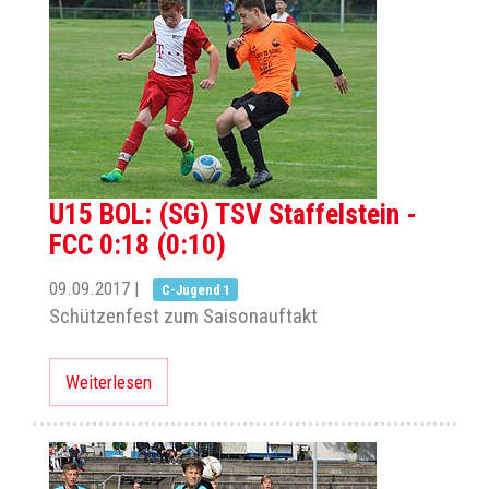
U15 BOL: (SG) TSV Staffelstein -
FCC 0:18 (0:10)
09.09.2017
|
C-Jugend 1
Schützenfest zum Saisonauftakt
Weiterlesen