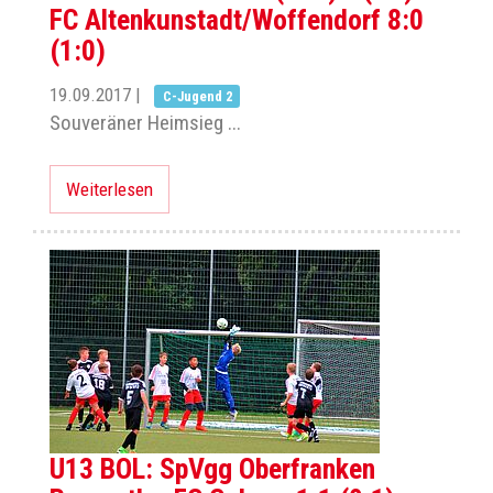
FC Altenkunstadt/Woffendorf 8:0
(1:0)
19.09.2017
|
C-Jugend 2
Souveräner Heimsieg ...
Weiterlesen
U13 BOL: SpVgg Oberfranken