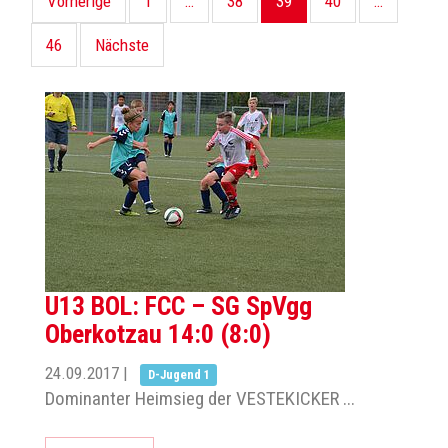
Vorherige
1
…
38
39
40
…
46
Nächste
U13 BOL: FCC – SG SpVgg
Oberkotzau 14:0 (8:0)
24.09.2017
|
D-Jugend 1
Dominanter Heimsieg der VESTEKICKER ...